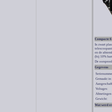
Compacte 6 
In zwart pla
telescoopant
en de afstem
(bij 10% ha
De oorspronk
Gegevens
Serienumme
Gemaakt in:
Aangeschaft
Voltages:
Afmetinge
Gewicht:
Wat werd er