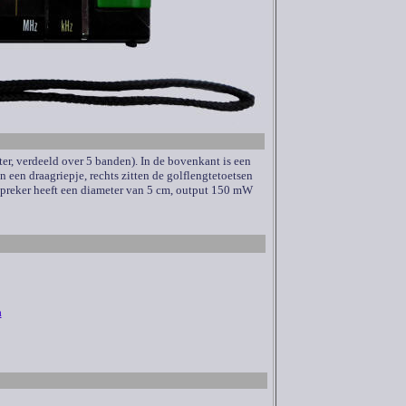
er, verdeeld over 5 banden). In de bovenkant is een
 een draagriepje, rechts zitten de golflengtetoetsen
dspreker heeft een diameter van 5 cm, output 150 mW
a