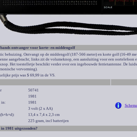
bands ontvanger voor korte- en middengolf
stic behuizing. Ontvangt op de middengolf (187-566 meter) en korte golf (16-49 met
enne aangebracht; links zit de volumeknop, een aansluiting voor een oortelefoon en
knop. Het toestelletje beschikt verder over een ingebouwde ferrietantenne. De lui
rmonische vervorming).
elijke prijs was $ 69,99 in de VS.
r
50741
1981
 in:
1981
Schem
3 volt (2 x AA)
n
(
b×h×d)
:
13,4 x 7,4 x 2,3 cm
225 gram, incl batterijen
 in 1981 uitgezonden?