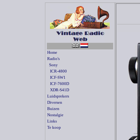
Home
Radio's
Sony
ICR-4800
ICF-SW1
ICF-7600D
XDR-S41D
Luidsprekers
Diversen
Buizen
Nostalgie
Links
Te koop