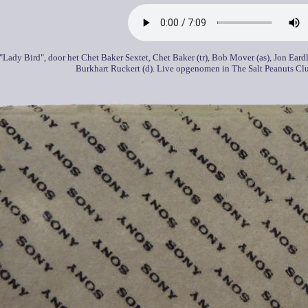
 "Lady Bird", door het Chet Baker Sextet, Chet Baker (tr), Bob Mover (as), Jon Eard
Burkhart Ruckert (d). Live opgenomen in The Salt Peanuts Cl