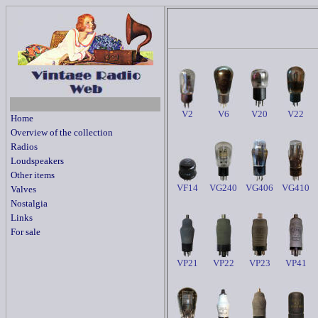
V2
V6
V20
V22
Home
Overview of the collection
Radios
Loudspeakers
Other items
VF14
VG240
VG406
VG410
Valves
Nostalgia
Links
For sale
VP21
VP22
VP23
VP41