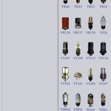
VR40
VR43
VR53
VR54
VR136
VR137
VR150
VS24
VT107
VT109
VT112
VT116
VT185
VT191
VT200
VT207
VMP41
VMS4
Valora
Volks-