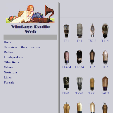
T34
T41
T50-2
T114
Home
Overview of the collection
Radios
Loudspeakers
Other items
TE464
TE534
TF2
TH2
Valves
Nostalgia
Links
For sale
TU415
TV90
TX21
TAB2