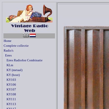
Home
Complete collectie
Radio's
Erres
Erres Radiofon Combinatie
KLm
KY (metaal)
KY (hout)
KY103
KY106
KY107
KY108
KY111
KY113
KY117