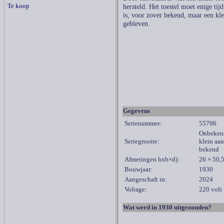
Te koop
hersteld. Het toestel moet enige ti
is, voor zover bekend, maar een kle
gebleven.
Gegevens
Serienummer:
55796
Onbekend
Seriegrootte:
klein aan
bekend
Afmetingen hxb×d):
26 × 50,
Bouwjaar:
1930
Aangeschaft in:
2024
Voltage:
220 volt
Wat werd in 1930 uitgezonden?