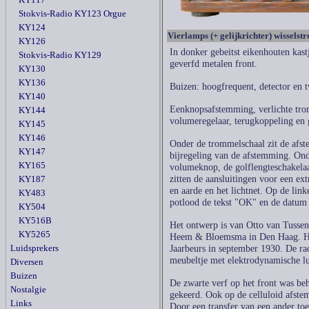
Stokvis-Radio KY123 Orgue
KY124
Vierlamps (+ gelijkrichter) wissels
KY126
In donker gebeitst eikenhouten kas
Stokvis-Radio KY129
geverfd metalen front.
KY130
KY136
Buizen: hoogfrequent, detector en 
KY140
Eenknopsafstemming, verlichte tro
KY144
volumeregelaar, terugkoppeling en
KY145
KY146
Onder de trommelschaal zit de afst
KY147
bijregeling van de afstemming. Ond
KY165
volumeknop, de golflengteschakelaa
zitten de aansluitingen voor een ex
KY187
en aarde en het lichtnet. Op de link
KY483
potlood de tekst "OK" en de datum
KY504
KY516B
Het ontwerp is van Otto van Tusse
KY5265
Heem & Bloemsma in Den Haag. Het
Luidsprekers
Jaarbeurs in september 1930. De rad
meubeltje met elektrodynamische l
Diversen
Buizen
De zwarte verf op het front was be
Nostalgie
gekeerd. Ook op de celluloid afste
Links
Door een transfer van een ander toe