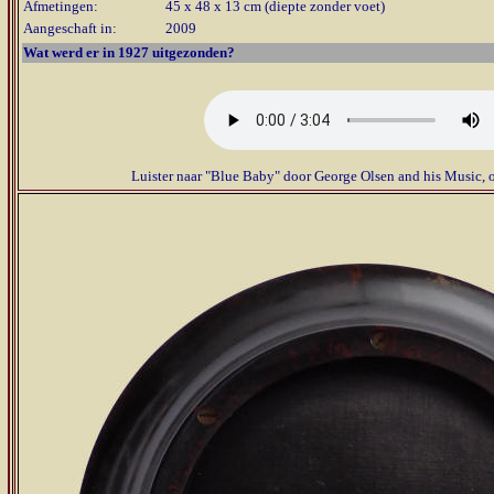
Afmetingen:
45 x 48 x 13 cm (diepte zonder voet)
Aangeschaft in:
2009
Wat werd er in 1927 uitgezonden?
Luister naar "Blue Baby" door George Olsen and his Music,