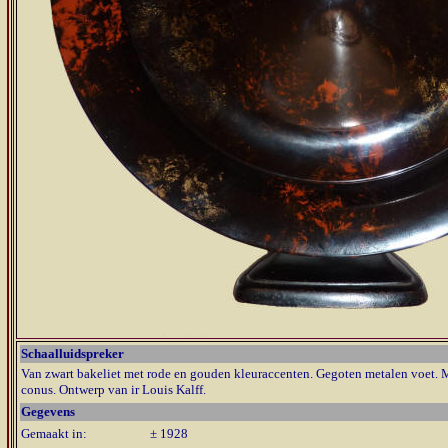
Schaalluidspreker
Van zwart bakeliet met rode en gouden kleuraccenten. Gegoten metalen voet. 
conus. Ontwerp van ir Louis Kalff.
Gegevens
Gemaakt in:
± 1928