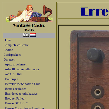
Home
Complete collectie
Radio's
Luidsprekers
Diversen
Apex spoelenset
Arbe III battery eliminator
AVO CT 160
Batterijen
Berreklouw Sonotron Unit
Besra acculader
Brandsteder radiokastjes
Breguet Parleur
Brown GPU No 2
Brown Microphone Amplifier