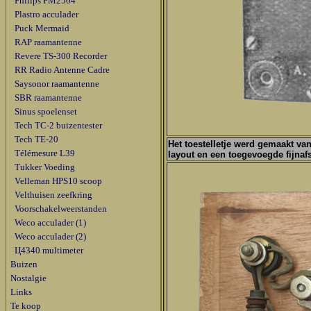
Philips PM2504
Plastro acculader
Puck Mermaid
RAP raamantenne
Revere TS-300 Recorder
RR Radio Antenne Cadre
Saysonor raamantenne
SBR raamantenne
Sinus spoelenset
Tech TC-2 buizentester
Tech TE-20
Het toestelletje werd gemaakt van
Télémesure L39
layout en een toegevoegde fijna
Tukker Voeding
Velleman HPS10 scoop
Velthuisen zeefkring
Voorschakelweerstanden
Weco acculader (1)
Weco acculader (2)
Ц4340 multimeter
Buizen
Nostalgie
Links
Te koop