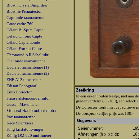
Brown Crystal Amplifier
Brownie Permatector
Captonde raamantenne
Carac cadre 760
Célard Bi-Spire Capte
Célard Chrono Capte
Célard Captemonde
Célard Portrait Capte
Chronoradio II Schaltuhr
Claironde raamantenne
Ducretet raamantenne (1)
Ducretet raamantenne (2)
ENB A12 tube tester
Edison Fonograaf
Zeefkring
Erres Corrector
In een eikenhouten kastje, met aan d
Franse afstemcondensator
gradenverdeling (1-100), een selectivi
Gossen Mavometer
De Corrector werkt met capacitieve a
General Radio output meter
De oorspronkelijke prijs was f 30,-.
Itax raamantenne
Gegevens
Kaco Sperrkreis
Serienummer:
19
King kristalontvanger
Afmetingen (h x b x d):
16 
König DM 920 multimeter