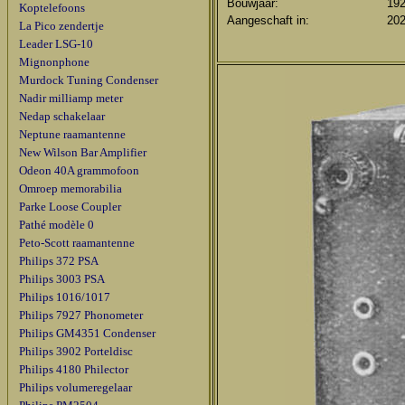
Bouwjaar:
19
Koptelefoons
Aangeschaft in:
20
La Pico zendertje
Leader LSG-10
Mignonphone
Murdock Tuning Condenser
Nadir milliamp meter
Nedap schakelaar
Neptune raamantenne
New Wilson Bar Amplifier
Odeon 40A grammofoon
Omroep memorabilia
Parke Loose Coupler
Pathé modèle 0
Peto-Scott raamantenne
Philips 372 PSA
Philips 3003 PSA
Philips 1016/1017
Philips 7927 Phonometer
Philips GM4351 Condenser
Philips 3902 Porteldisc
Philips 4180 Philector
Philips volumeregelaar